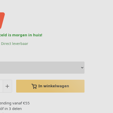
teld is
morgen
in huis!
 Direct leverbaar
In winkelwagen
ending vanaf €55
 óf in 3 delen