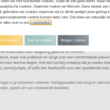
t doen we met functionele cookies, zodat de site goed werkt. Maar 
 analytische cookies. Daarmee maken we Mevsim Store steeds een b
ze voor wie van een magische stijl houdt! Deze handgemaakte sa
ok gebruiken we cookies waarmee wij en derde partijen jouw gedrag 
he eenhoorn. Of je nu een zomerse wandeling maakt of een feestj
personaliseerde content kunnen laten zien. Dat doen we natuurlijk h
 er alles over in ons
cookiebeleid.
alle cookies
Kies je cookies
Weiger cookies
e eenhoornontwerp maakt deze sandalen een unieke en magische t
 hand gemaakt, wat zorgt voor een authentiek, hoogwaardig prod
e materialen voor langdurig gebruik en comfort.
stijlvol, maar ook praktisch en zorgt voor een comfortabele pasv
ect voor warme dagen, met een luchtig ontwerp dat je voeten koe
, zomerjurkjes, of zelfs een feestoutfit voor een opvallende look
gie in je schoenen collectie. Handgemaakt met zorg en vakmansch
nieks, speels en van uitstekende kwaliteit.