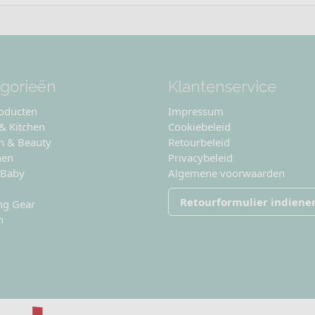
gorieën
Klantenservice
roducten
Impressum
 & Kitchen
Cookiebeleid
n & Beauty
Retourbeleid
nen
Privacybeleid
 Baby
Algemene voorwaarden
Retourformulier indiene
ng Gear
n