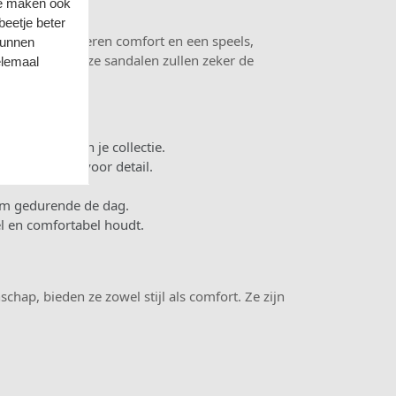
we maken ook
eetje beter
ndalen combineren comfort en een speels,
kunnen
e bijwoont, deze sandalen zullen zeker de
elemaal
oevoeging aan je collectie.
uct met oog voor detail.
orm gedurende de dag.
l en comfortabel houdt.
.
ap, bieden ze zowel stijl als comfort. Ze zijn