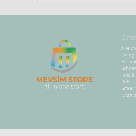
Cate
Alle p
Living
Fashio
Schoe
Kids &
Pets
Smoki
Merke