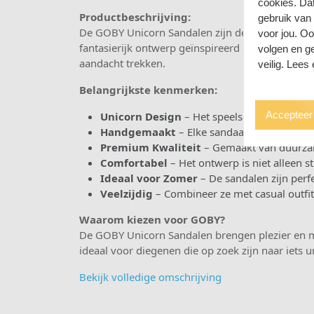
cookies. Da
Productbeschrijving:
gebruik van
De GOBY Unicorn Sandalen zijn de perfecte keu
voor jou. O
fantasierijk ontwerp geïnspireerd op de mythisc
volgen en ge
aandacht trekken.
veilig. Lees
Belangrijkste kenmerken:
Accepteer 
Unicorn Design
– Het speelse en kleurrijk
Handgemaakt
– Elke sandaal wordt met de
Premium Kwaliteit
– Gemaakt van duurzam
Comfortabel
– Het ontwerp is niet alleen 
Ideaal voor Zomer
– De sandalen zijn perf
Veelzijdig
– Combineer ze met casual outfits
Waarom kiezen voor GOBY?
De GOBY Unicorn Sandalen brengen plezier en ma
ideaal voor diegenen die op zoek zijn naar iets u
Bekijk volledige omschrijving