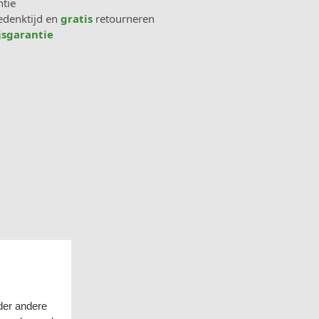
tie
denktijd en
gratis
retourneren
jsgarantie
der andere