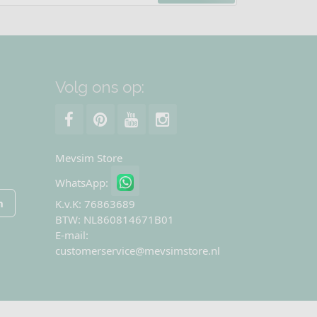
Volg ons op:
Mevsim Store
WhatsApp:
n
K.v.K: 76863689
BTW: NL860814671B01
E-mail:
customerservice@mevsimstore.nl