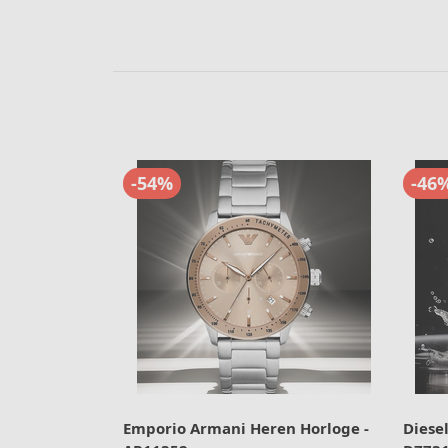
-54%
-46
Emporio Armani Heren Horloge -
Diesel