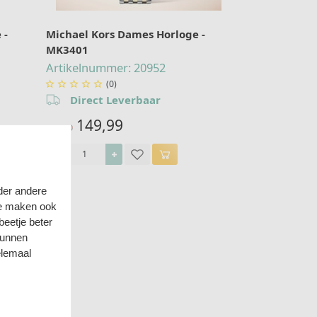
 -
Michael Kors Dames Horloge -
MK3401
Artikelnummer: 20952
(0)





Direct Leverbaar
149,99
279,00
der andere
we maken ook
eetje beter
kunnen
elemaal