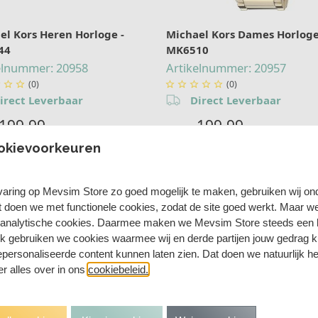
el Kors Heren Horloge -
Michael Kors Dames Horloge
44
MK6510
elnummer: 20958
Artikelnummer: 20957
(0)
(0)








irect Leverbaar
Direct Leverbaar
199,99
199,99
349,00
okievoorkeuren
aring op Mevsim Store zo goed mogelijk te maken, gebruiken wij on
t doen we met functionele cookies, zodat de site goed werkt. Maar 
 analytische cookies. Daarmee maken we Mevsim Store steeds een b
ok gebruiken we cookies waarmee wij en derde partijen jouw gedrag 
personaliseerde content kunnen laten zien. Dat doen we natuurlijk h
 er alles over in ons
cookiebeleid.