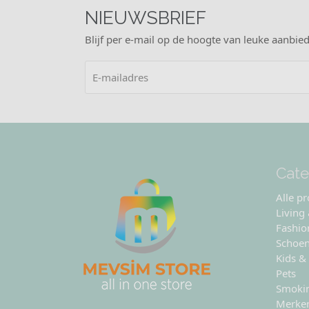
NIEUWSBRIEF
Blijf per e-mail op de hoogte van leuke aanbied
Cate
Alle p
Living
Fashio
Schoe
Kids &
Pets
Smoki
Merke