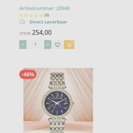
Artikelnummer: 20948
(0)





Direct Leverbaar
254,00
279,00
-46%