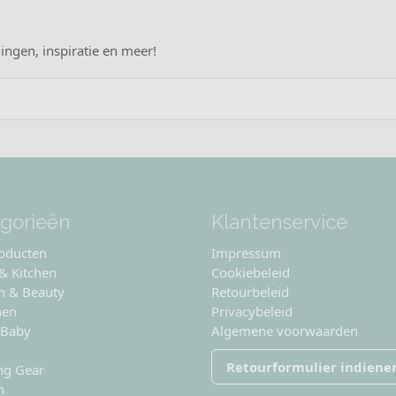
ingen, inspiratie en meer!
gorieën
Klantenservice
roducten
Impressum
 & Kitchen
Cookiebeleid
n & Beauty
Retourbeleid
nen
Privacybeleid
 Baby
Algemene voorwaarden
Retourformulier indiene
ng Gear
n