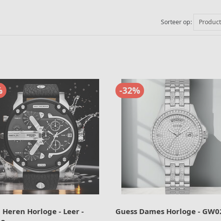
Sorteer op:
Produc
%
-32%
 Heren Horloge - Leer -
Guess Dames Horloge - GW0