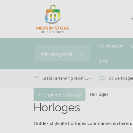
Huishouden
Alle categorieën
B2B
Gratis verzending vanaf 55,-
Op werkdagen 
Horloges
Fashion & Beauty
Horloges
Ontdek stijlvolle horloges voor dames en heren.