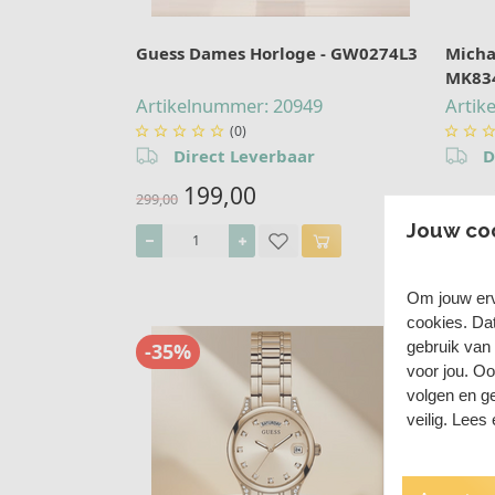
Guess Dames Horloge - GW0274L3
Micha
MK83
Artikelnummer: 20949
Artik
(0)







Direct Leverbaar
D
199,00
299,00
329,00
Jouw co
Om jouw erv
cookies. Da
gebruik van
-35%
voor jou. O
volgen en ge
veilig. Lees