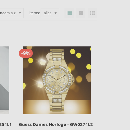
tnaam a-z
Items:
alles
-9%
254L1
Guess Dames Horloge - GW0274L2