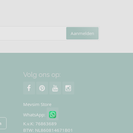
Aanmelden
Volg ons op:
Mevsim Store
WhatsApp:
n
K.v.K: 76863689
BTW: NL860814671B01