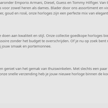
ronder Emporio Armani, Diesel, Guess en Tommy Hilfiger. Van tij
ges voor zowel heren als dames. Blader door ons assortiment en vi
ver, goud en rosé, onze horloges zijn een perfecte mix van eleganti
 doen aan kwaliteit en stijl. Onze collectie goedkope horloges bi
ssoire zonder het budget te overschrijden. Of je nu op zoek bent 
t bij jouw smaak en portemonnee.
en geniet van het gemak van thuiswinkelen. Met slechts een paar 
onze snelle verzending heb je jouw nieuwe horloge binnen de kor