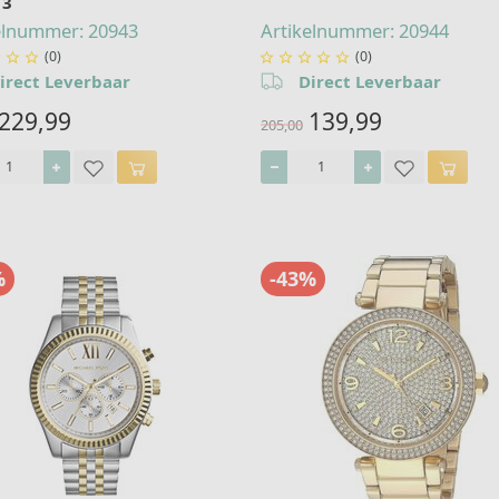
13
elnummer: 20943
Artikelnummer: 20944
(0)
(0)








irect Leverbaar
Direct Leverbaar
229,99
139,99
205,00
%
-43%