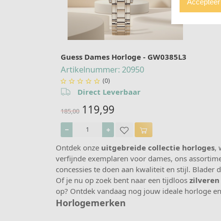
Accepteer 
Guess Dames Horloge - GW0385L3
Artikelnummer: 20950
(0)





Direct Leverbaar
119,99
185,00
Ontdek onze
uitgebreide collectie horloges
,
verfijnde exemplaren voor dames, ons assortimen
concessies te doen aan kwaliteit en stijl. Blader
Of je nu op zoek bent naar een tijdloos
zilveren
op? Ontdek vandaag nog jouw ideale horloge en m
Horlogemerken