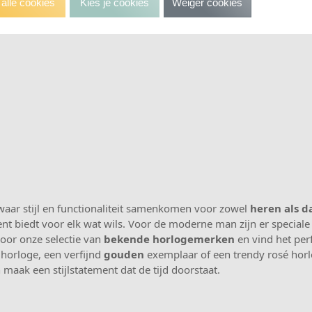
alle cookies
Kies je cookies
Weiger cookies
 waar stijl en functionaliteit samenkomen voor zowel
heren als 
t biedt voor elk wat wils. Voor de moderne man zijn er speciale
 door onze selectie van
bekende horlogemerken
en vind het perf
horloge, een verfijnd
gouden
exemplaar of een trendy rosé horl
aak een stijlstatement dat de tijd doorstaat.