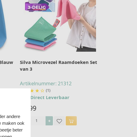
 Blauw
Silva Microvezel Raamdoeken Set
van 3
Artikelnummer: 21312
(1)





Direct Leverbaar
19,99
der andere
we maken ook
eetje beter
kunnen