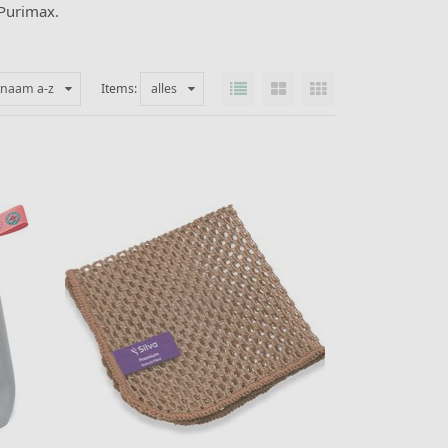
 Purimax.
tnaam a-z
Items:
alles