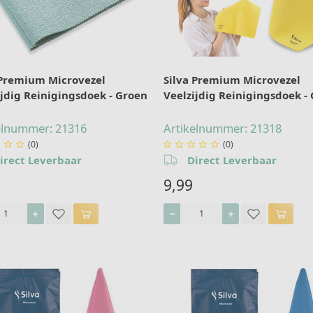
 Premium Microvezel
Silva Premium Microvezel
ijdig Reinigingsdoek - Groen
Veelzijdig Reinigingsdoek - 
elnummer: 21316
Artikelnummer: 21318
(0)
(0)








irect Leverbaar
Direct Leverbaar
9,99