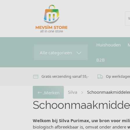
Huishouden
Alle categorieën
B2B
Gratis verzending vanaf 55,-
Op werkdagen 
Silva
Schoonmaakmiddele
Merken
Schoonmaakmidde
Welkom bij Silva Purimax, uw bron voor mi
biologisch afbreekbaar is, omvat onder andere
w