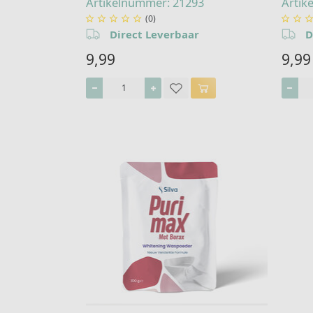
Artikelnummer: 21293
Artik
(0)







Direct Leverbaar
D
9,99
9,99