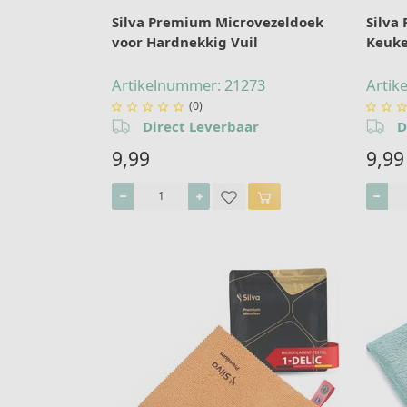
Silva Premium Microvezeldoek
Silva
voor Hardnekkig Vuil
Keuke
Artikelnummer: 21273
Artik
(0)







Direct Leverbaar
D
9,99
9,99