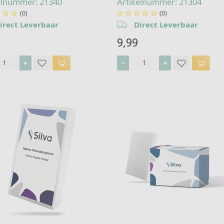
elnummer: 21340
Artikelnummer: 21304
(0)
(0)








irect Leverbaar
Direct Leverbaar
9,99