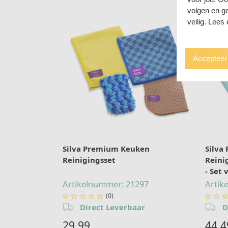
volgen en ge
veilig. Lees
Accepteer 
Silva Premium Keuken
Silva
Reinigingsset
Reini
- Set 
Artikelnummer: 21297
Artik
(0)







Direct Leverbaar
D
29,99
44,4