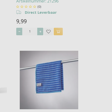
Artikelnummer: 21296
(0)





Direct Leverbaar
9,99