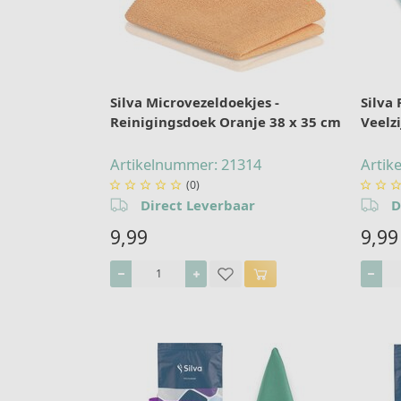
Silva Microvezeldoekjes -
Silva
Reinigingsdoek Oranje 38 x 35 cm
Veelz
Artikelnummer: 21314
Artik
(0)







Direct Leverbaar
D
9,99
9,99