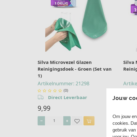
Silva Microvezel Glazen
Silva
Reinigingsdoek - Groen (Set van
Reinig
1)
Artikelnummer: 21298
Artik
(0)







Direct Leverbaar
D
Jouw co
9,99
9,99
Om jouw erv
cookies. Da
gebruik van
voor jou. O