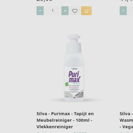
Silva - Purimax - Tapijt en
Silva 
Meubelreiniger - 100ml -
Wasmi
Vlekkenreiniger
- Veg