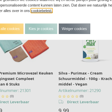
personaliseerde content kunnen laten zien. Dat doen we natuurlijk h
 er alles over in ons
cookiebeleid.
alle cookies
Kies je cookies
Weiger cookies
 Premium Microvezel Keuken
Silva - Purimax - Cream
gingsset Compleet
Schuurmiddel - 100g - Krach
van 6 Stuks
middel - Vegan
elnummer: 21301
Artikelnummer: 21290
(0)
(0)








irect Leverbaar
Direct Leverbaar
9
9,99