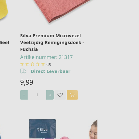
Silva Premium Microvezel
Geel
Veelzijdig Reinigingsdoek -
Fuchsia
Artikelnummer: 21317
(0)





Direct Leverbaar
9,99