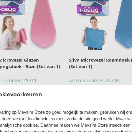
 Microvezel Glazen
Silva Microvezel Raamdoek
ingsdoek - Roze (Set van 1)
(Set van 1)
elnummer: 21311
Artikelnummer: 21300
(0)
(0)








irect Leverbaar
Direct Leverbaar
okievoorkeuren
9,99
aring op Mevsim Store zo goed mogelijk te maken, gebruiken wij on
t doen we met functionele cookies, zodat de site goed werkt. Maar 
 analytische cookies. Daarmee maken we Mevsim Store steeds een b
ok gebruiken we cookies waarmee wij en derde partijen jouw gedrag 