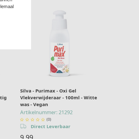
elemaal
Silva - Purimax - Oxi Gel
tig
Vlekverwijderaar - 100ml - Witte
was - Vegan
Artikelnummer: 21292
(0)





Direct Leverbaar
9,99