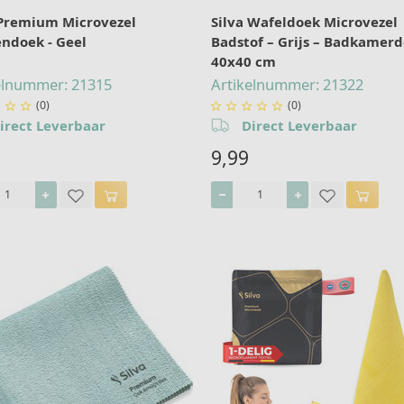
 Premium Microvezel
Silva Wafeldoek Microvezel
ndoek - Geel
Badstof – Grijs – Badkamer
40x40 cm
elnummer: 21315
Artikelnummer: 21322
(0)
(0)








irect Leverbaar
Direct Leverbaar
9,99