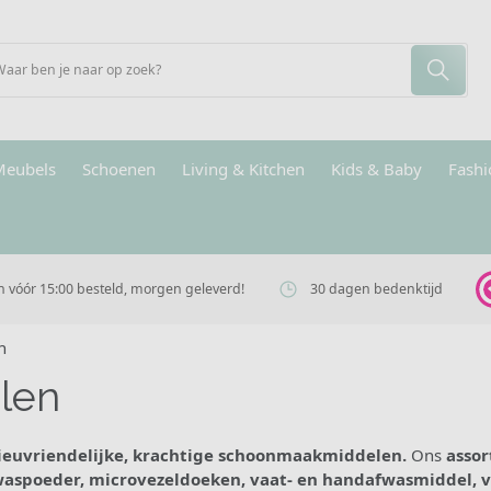
Meubels
Schoenen
Living & Kitchen
Kids & Baby
Fashi
vóór 15:00 besteld, morgen geleverd!
30 dagen bedenktijd
n
len
lieuvriendelijke, krachtige schoonmaakmiddelen.
Ons
asso
aspoeder, microvezeldoeken, vaat- en handafwasmiddel, v